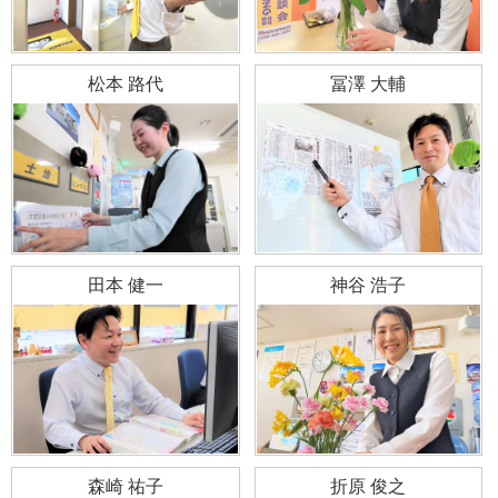
松本 路代
冨澤 大輔
田本 健一
神谷 浩子
森崎 祐子
折原 俊之