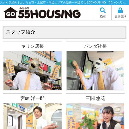
スタッフ紹介 | さいたま市・上尾市・周辺エリアの新築一戸建てなら55HOUSING（55ハウジング）にお任せください！の不動産のことなら55HOUSING株式会社
検索
会員登録
スタッフ紹介
キリン店長
パンダ社長
宮﨑 洋一郎
三関 悠花