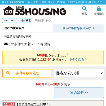
埼玉県 北葛飾郡杉戸町 ｜さいたま市・上尾市・周辺エリアの新築一戸建てなら55HOUSING（55ハウジング）にお任せください！
検索
会員登録
TOPページ
>
物件検索
>
不動産情報一覧
現在の検索条件
さらに条件を絞り込む
埼玉県 北葛飾郡杉戸町
この条件で新着メールを登録
148件
見つかりました！
会員限定物件は
12248
件あります。
今すぐ見る
条件を絞り込む
148
1～20
件中
件を表示
次の20件>>
【会員様限定で公開中！】
会員限定