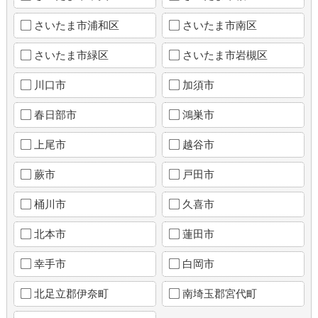
さいたま市浦和区
さいたま市南区
さいたま市緑区
さいたま市岩槻区
川口市
加須市
春日部市
鴻巣市
上尾市
越谷市
蕨市
戸田市
桶川市
久喜市
北本市
蓮田市
幸手市
白岡市
北足立郡伊奈町
南埼玉郡宮代町