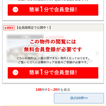
【会員様限定で公開中！】
会員限定
148
1～20
件中
件を表示
次の20件>>