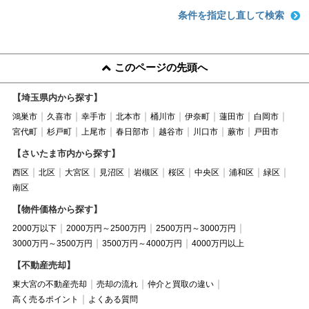
条件を指定し直して検索
このページの先頭へ
【埼玉県内から探す】
鴻巣市
久喜市
幸手市
北本市
桶川市
伊奈町
蓮田市
白岡市
宮代町
杉戸町
上尾市
春日部市
越谷市
川口市
蕨市
戸田市
【さいたま市内から探す】
西区
北区
大宮区
見沼区
岩槻区
桜区
中央区
浦和区
緑区
南区
【物件価格から探す】
2000万以下
2000万円～2500万円
2500万円～3000万円
3000万円～3500万円
3500万円～4000万円
4000万円以上
【不動産売却】
東大宮の不動産売却
売却の流れ
仲介と買取の違い
高く売るポイント
よくある質問