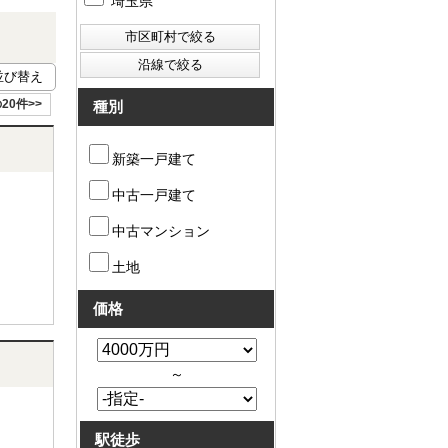
埼玉県
20件>>
種別
新築一戸建て
中古一戸建て
中古マンション
土地
価格
～
駅徒歩