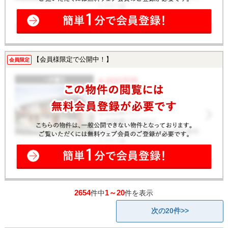
【会員様限定で公開中！】
会員限定
2654
1～20
件中
件を表示
次の20件>>