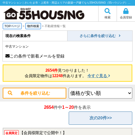
中古マンション｜さいたま市・上尾市・周辺エリアの新築一戸建てなら55HOUSING（55ハウジング）にお任せください！
検索
会員登録
TOPページ
>
物件検索
>
不動産情報一覧
現在の検索条件
さらに条件を絞り込む
中古マンション
この条件で新着メールを登録
2654件
見つかりました！
会員限定物件は
12248
件あります。
今すぐ見る
条件を絞り込む
2654
1～20
件中
件を表示
次の20件>>
【会員様限定で公開中！】
会員限定